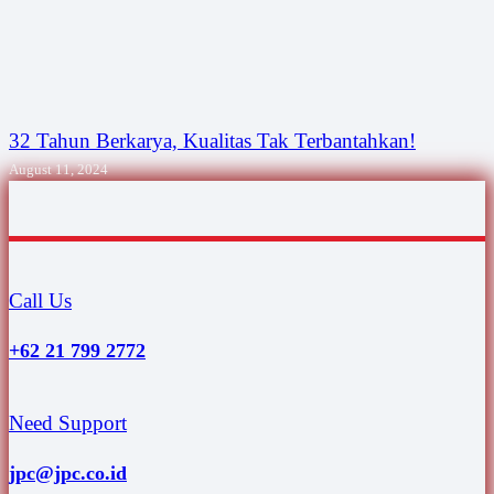
32 Tahun Berkarya, Kualitas Tak Terbantahkan!
August 11, 2024
Call Us
+62 21 799 2772
Need Support
jpc@jpc.co.id